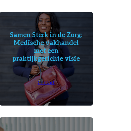
Samen Sterk in de Zorg:
Medische vakhandel
met een
praktijkgerichte visie
Contact