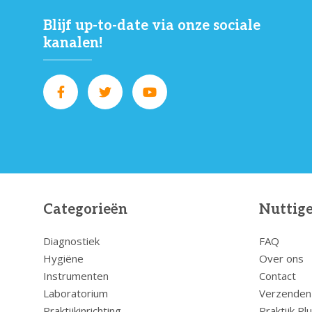
Blijf up-to-date via onze sociale
kanalen!
Categorieën
Nuttige
Diagnostiek
FAQ
Hygiëne
Over ons
Instrumenten
Contact
Laboratorium
Verzenden
Praktijkinrichting
Praktijk Pl