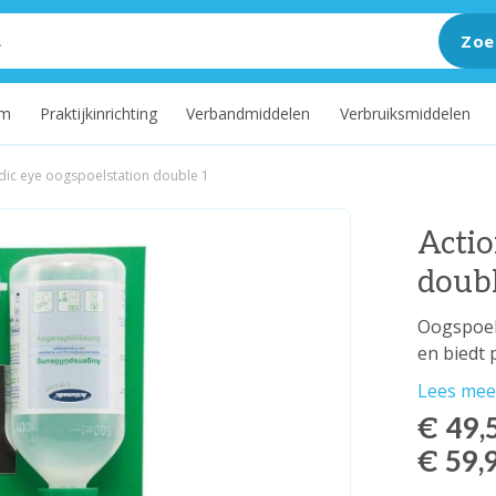
Zoe
um
Praktijkinrichting
Verbandmiddelen
Verbruiksmiddelen
dic eye oogspoelstation double 1
Actio
doub
Oogspoel
en biedt 
Lees mee
€ 49,
€ 59,