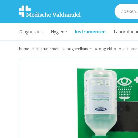
Diagnostiek
Hygiëne
Instrumenten
Laboratori
home
instrumenten
oogheelkunde
oog ehbo
actiome