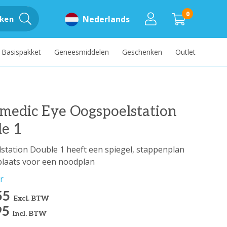
0
ken
Nederlands
Basispakket
Geneesmiddelen
Geschenken
Outlet
medic Eye Oogspoelstation
le 1
station Double 1 heeft een spiegel, stappenplan
plaats voor een noodplan
r
55
Excl. BTW
95
Incl. BTW