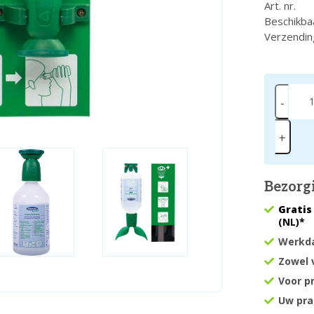
Art. nr.
Beschikba
Verzendin
-
+
Bezorg
Gratis
(NL)*
Werkda
Zowel 
Voor p
Uw pra