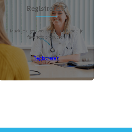
Registreren?
Maak je eigen wensenlijst en bundel je
favoriete producten!
Registreren