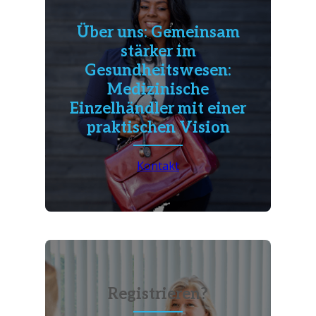
Über uns: Gemeinsam
stärker im
Gesundheitswesen:
Medizinische
Einzelhändler mit einer
praktischen Vision
Kontakt
Registrieren?