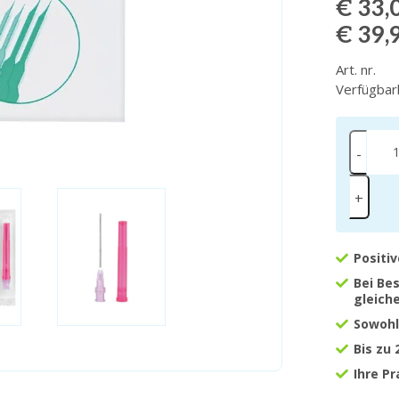
€ 33,
€ 39,
Art. nr.
Verfügbar
-
+
Positi
Bei Be
gleich
Sowohl
Bis zu
Ihre P