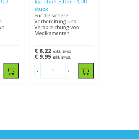
 100
lila ohne Filter - 100
stück
Für die sichere
d
Vorbereitung und
on
Verabreichung von
Medikamenten.
€ 8,22
exkl. mwst
€ 9,95
inkl. mwst.
-
+