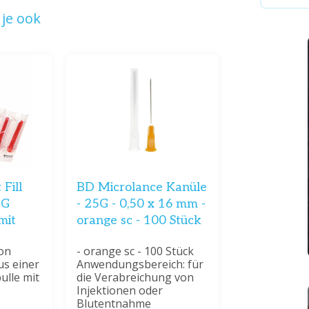
je ook
Fill
BD Microlance Kanüle
8G
- 25G - 0,50 x 16 mm -
mit
orange sc - 100 Stück
on
- orange sc - 100 Stück
s einer
Anwendungsbereich: für
ulle mit
die Verabreichung von
Injektionen oder
Blutentnahme