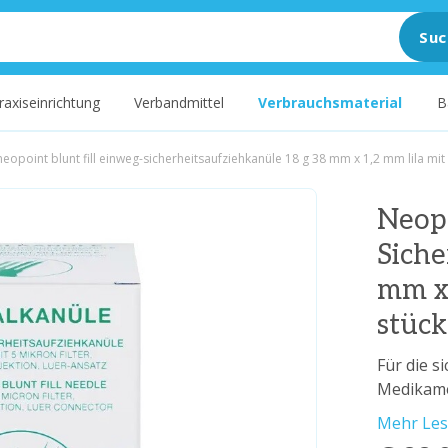
Suc
raxiseinrichtung
Verbandmittel
Verbrauchsmaterial
B
neopoint blunt fill einweg-sicherheitsaufziehkanüle 18 g 38 mm x 1,2 mm lila mit f
Neopo
Siche
mm x 
stück
Für die 
Medikam
Mehr Le