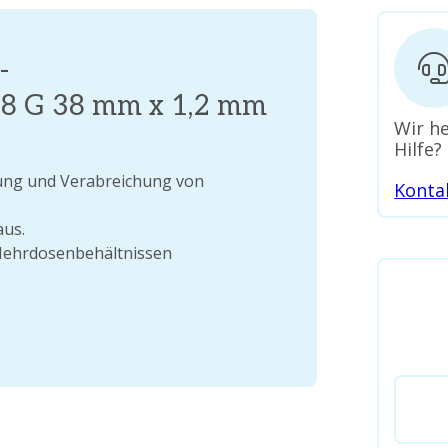
-
18 G 38 mm x 1,2 mm
Wir he
Hilfe?
itung und Verabreichung von
Konta
aus.
 Mehrdosenbehältnissen