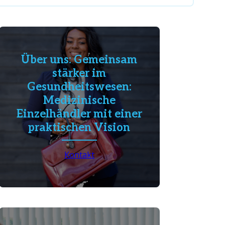
Über uns: Gemeinsam
stärker im
Gesundheitswesen:
Medizinische
Einzelhändler mit einer
praktischen Vision
Kontakt