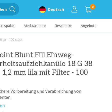
0
hen
Deutsch
asispaket
Medikamente
Geschenke
Angebote
ilter - 100 stück
int Blunt Fill Einweg-
rheitsaufziehkanüle 18 G 38
1,2 mm lila mit Filter - 100
sichere Vorbereitung und Verabreichung von
enten.
sen