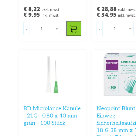
€ 8,22
€ 28,88
exkl. mwst
exkl. mwst
€ 9,95
€ 34,95
inkl. mwst.
inkl. mwst.
-
+
-
+
BD Microlance Kanüle
Neopoint Blunt 
- 21G - 0,80 x 40 mm -
Einweg-
grün - 100 Stück
Sicherheitsauf
18 G 38 mm x 