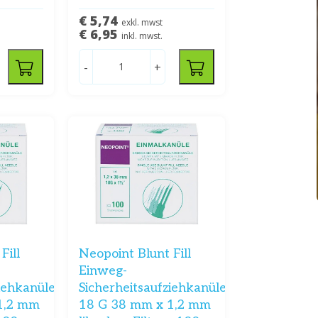
€ 5,74
exkl. mwst
€ 6,95
inkl. mwst.
-
+
Fill
Neopoint Blunt Fill
Einweg-
ziehkanüle
Sicherheitsaufziehkanüle
1,2 mm
18 G 38 mm x 1,2 mm