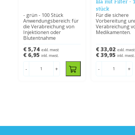
lila mit Filter -
stück
- grün - 100 Stück
Für die sichere
Anwendungsbereich: für
Vorbereitung un
die Verabreichung von
Verabreichung v
Injektionen oder
Medikamenten.
Blutentnahme
€ 5,74
€ 33,02
exkl. mwst
exkl. mwst
€ 6,95
€ 39,95
inkl. mwst.
inkl. mwst.
-
+
-
+