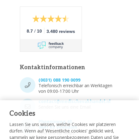
/
8.7
10
3.480 reviews
Kontaktinformationen
(0031) 088 190 0099
Telefonisch erreichbar an Werktagen
von 09:00-17:00 Uhr
contact@medischevakhandel.nl
Senden Sie uns eine Email.
Cookies
Phoenixweg 43,
Lassen Sie uns wissen, welche Cookies wir platzieren
9641 KS Veendam
dürfen. Wenn auf ‘Wesentliche cookies’ geklickt wird,
Vind ons op Maps.
sammeln wir keine personenbezogenen Daten und Sie