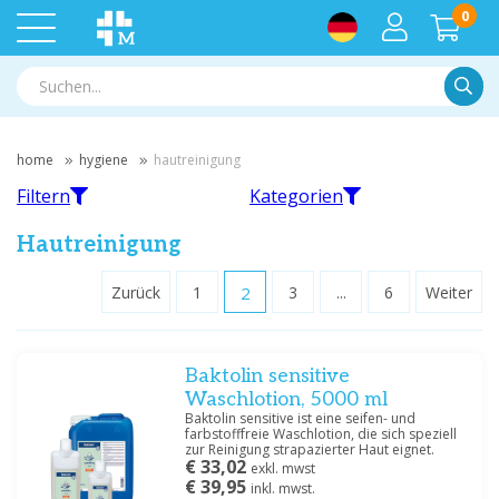
0
Suche
home
hygiene
hautreinigung
Filtern
Kategorien
Hautreinigung
Zurück
1
2
3
...
6
Weiter
Filtern
Alkohol
Händedesinfektionsmittel
Baktolin sensitive
Nach Marke filtern
Waschlotion, 5000 ml
B. Braun
(1)
Baktolin sensitive ist eine seifen- und
farbstofffreie Waschlotion, die sich speziell
BODE
(6)
zur Reinigung strapazierter Haut eignet.
Braun
(5)
Andere
Pflege- und Waschtücher
€ 33,02
exkl. mwst
Hautdesinfektionsmittel
€ 39,95
Cooper Consumer Health NL BV
(1)
inkl. mwst.