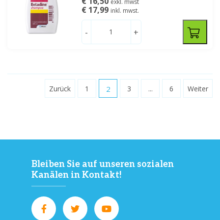
€ 16,50
exkl. mwst
€ 17,99
inkl. mwst.
-
+
Zurück
1
2
3
...
6
Weiter
Bleiben Sie auf unseren sozialen
Kanälen in Kontakt!