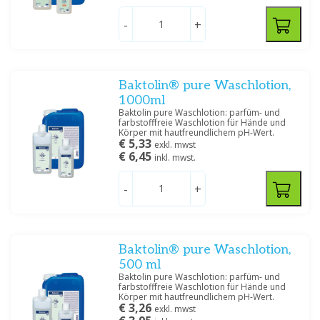
Hartmann
(15)
-
+
Medische Vakhandel
(12)
Meditrade
(2)
Mylan BV
(6)
Seife
Orphi Farma
(4)
Baktolin® pure Waschlotion,
Orphipharma
(4)
1000ml
Zeig mehr
Baktolin pure Waschlotion: parfüm- und
farbstofffreie Waschlotion für Hände und
Körper mit hautfreundlichem pH-Wert.
Preis
€ 5,33
exkl. mwst
€ 6,45
inkl. mwst.
-
+
Größe
40 ML
(1)
Baktolin® pure Waschlotion,
5000 ML
(2)
500 ml
Baktolin pure Waschlotion: parfüm- und
1000 ML
(3)
farbstofffreie Waschlotion für Hände und
100 ML
(4)
Körper mit hautfreundlichem pH-Wert.
€ 3,26
exkl. mwst
500 ML
(4)