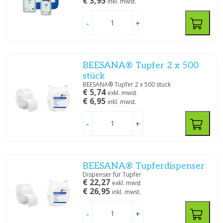
€ 3,95
inkl. mwst.
-
+
Spezifikation
Creme/zalf
(1)
Oplossing/lotion/gel
(6)
Shampoo
(1)
BEESANA® Tupfer 2 x 500
Spray
(2)
stück
BEESANA® Tupfer 2 x 500 stück
€ 5,74
exkl. mwst
€ 6,95
inkl. mwst.
Filtern
-
+
BEESANA® Tupferdispenser
Dispenser für Tupfer
€ 22,27
exkl. mwst
€ 26,95
inkl. mwst.
-
+