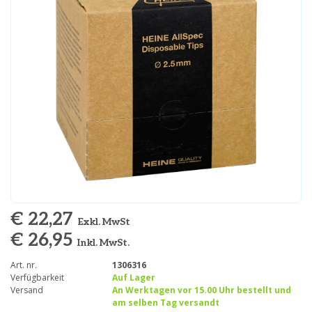
€ 22,27
Exkl. MwSt
€ 26,95
Inkl. MwSt.
Art. nr.
1306316
Verfügbarkeit
Auf Lager
Versand
An Werktagen vor 15.00 Uhr bestellt und
am selben Tag versandt