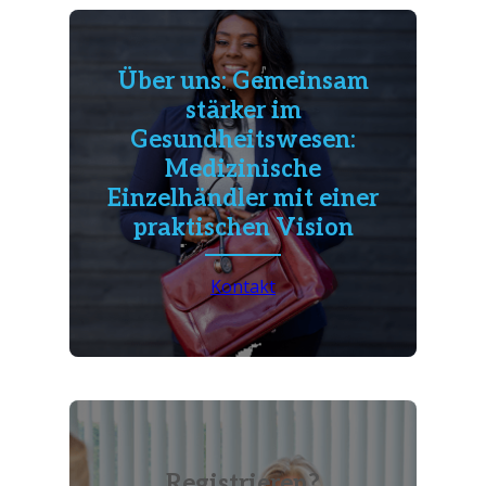
Über uns: Gemeinsam
stärker im
Gesundheitswesen:
Medizinische
Einzelhändler mit einer
praktischen Vision
Kontakt
Registrieren?